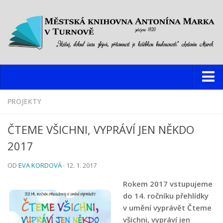
Knihovna
PROJEKTY
Hlavní budova
ČTEME VŠICHNI, VYPRÁVÍ JEN NĚKDO
Oddělení pro dospělé
2017
Oddělení pro děti a mládež
OD
EVA KORDOVÁ
· 12. 1. 2017
Dětský web
Multimediální studovna
Rokem 2017 vstupujeme
do 14. ročníku přehlídky
Informační centrum pro mládež
v umění vyprávět Čteme
Pobočky
všichni, vypráví jen