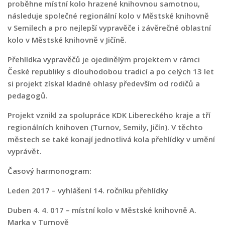
Fotogalerie
proběhne místní kolo hrazené knihovnou samotnou,
následuje společné regionální kolo v Městské knihovně
Dokumenty
v Semilech a pro nejlepší vypravěče i závěrečné oblastní
Historie
kolo v Městské knihovně v Jičíně.
Knihobudky
Přehlídka vypravěčů je ojedinělým projektem v rámci
Pohádkovníky
České republiky s dlouhodobou tradicí a po celých 13 let
si projekt získal kladné ohlasy především od rodičů a
Spolupráce
pedagogů.
Podporují nás
Projekt vznikl za spolupráce KDK Libereckého kraje a tří
Doporučujeme
regionálních knihoven (Turnov, Semily, Jičín). V těchto
Akce
městech se také konají jednotlivá kola přehlídky v umění
vyprávět.
Online katalog
Časový harmonogram:
Vzdělávací centrum
Informační centrum pro mládež
Leden 2017 – vyhlášení 14. ročníku přehlídky
Kontakt
Duben 4. 4. 017 – místní kolo v Městské knihovně A.
Marka v Turnově