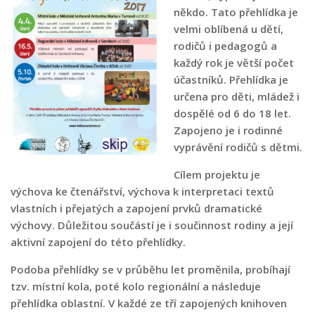
někdo. Tato přehlídka je
Pobočka Malý Rohozec
velmi oblíbená u dětí,
Pobočka Turnov II
rodičů i pedagogů a
Pobočka Mašov
každý rok je větší počet
účastníků. Přehlídka je
Půjčovní doba
určena pro děti, mládež i
Služby
dospělé od 6 do 18 let.
Zapojeno je i rodinné
Základní služby
vyprávění rodičů s dětmi.
Půjčování e-knih a čteček e-knih
Cílem projektu je
Portál KNIHA Z KNIHOVNY
výchova ke čtenářství, výchova k interpretaci textů
Kultura a vzdělávání
vlastních i přejatých a zapojení prvků dramatické
Služby handicapovaným
výchovy. Důležitou součástí je i součinnost rodiny a její
aktivní zapojení do této přehlídky.
Pronájem prostor
Podoba přehlídky se v průběhu let proměnila, probíhají
Knihovní řád a ceník
tzv. místní kola, poté kolo regionální a následuje
Lidé
přehlídka oblastní. V každé ze tří zapojených knihoven