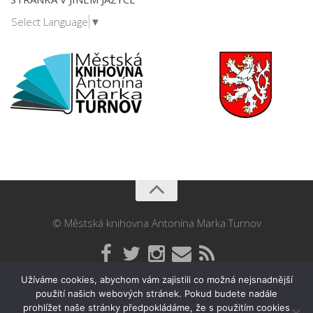
Select Language
▼
© Městská knihovna Antonína Marka Turnov
Užíváme cookies, abychom vám zajistili co možná nejsnadnější
použití našich webových stránek. Pokud budete nadále
prohlížet naše stránky předpokládáme, že s použitím cookies