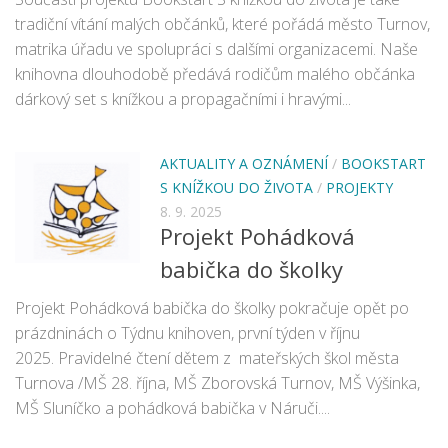
Nová budova
tradiční vítání malých občánků, které pořádá město Turnov,
matrika úřadu ve spolupráci s dalšími organizacemi. Naše
knihovna dlouhodobě předává rodičům malého občánka
dárkový set s knížkou a propagačními i hravými...
AKTUALITY A OZNÁMENÍ
/
BOOKSTART
S KNÍŽKOU DO ŽIVOTA
/
PROJEKTY
8. 9. 2025
Projekt Pohádková
babička do školky
Projekt Pohádková babička do školky pokračuje opět po
prázdninách o Týdnu knihoven, první týden v říjnu
2025. Pravidelné čtení dětem z mateřských škol města
Turnova /MŠ 28. října, MŠ Zborovská Turnov, MŠ Výšinka,
MŠ Sluníčko a pohádková babička v Náruči....