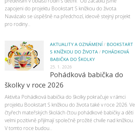
především v oblasti rodin s dětmi. Od začátku jsme
Pobočka Malý Rohozec
zapojeni do projektu Bookstart S knížkou do života.
Navázalo se úspěšně na předchozí, ideově stejný projekt
Pobočka Turnov II
pro rodiny...
Pobočka Mašov
Půjčovní doba
AKTUALITY A OZNÁMENÍ
/
BOOKSTART
Služby
S KNÍŽKOU DO ŽIVOTA
/
POHÁDKOVÁ
Základní služby
BABIČKA DO ŠKOLKY
25. 1. 2026
Půjčování e-knih a čteček e-knih
Pohádková babička do
Portál KNIHA Z KNIHOVNY
školky v roce 2026
Kultura a vzdělávání
Aktivita Pohádková babička do školky pokračuje v rámci
Služby handicapovaným
projektu Bookstart S knížkou do života také v roce 2026. Ve
Pronájem prostor
čtyřech mateřských školách čtou pohádkové babičky a děti
velmi pozitivně přijímají společně prožité chvíle nad knížkou.
Knihovní řád a ceník
V tomto roce budou...
Lidé