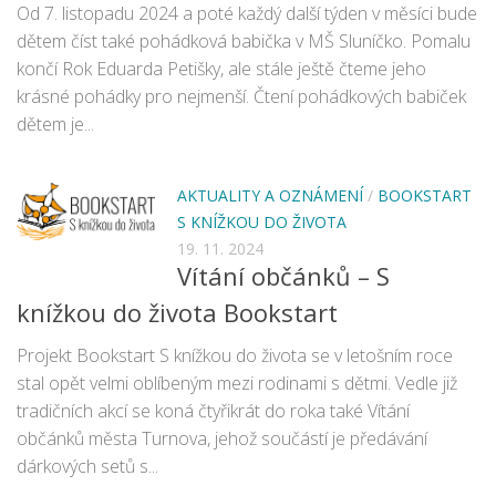
Od 7. listopadu 2024 a poté každý další týden v měsíci bude
dětem číst také pohádková babička v MŠ Sluníčko. Pomalu
končí Rok Eduarda Petišky, ale stále ještě čteme jeho
krásné pohádky pro nejmenší. Čtení pohádkových babiček
dětem je...
AKTUALITY A OZNÁMENÍ
/
BOOKSTART
S KNÍŽKOU DO ŽIVOTA
19. 11. 2024
Vítání občánků – S
knížkou do života Bookstart
Projekt Bookstart S knížkou do života se v letošním roce
stal opět velmi oblíbeným mezi rodinami s dětmi. Vedle již
tradičních akcí se koná čtyřikrát do roka také Vítání
občánků města Turnova, jehož součástí je předávání
dárkových setů s...