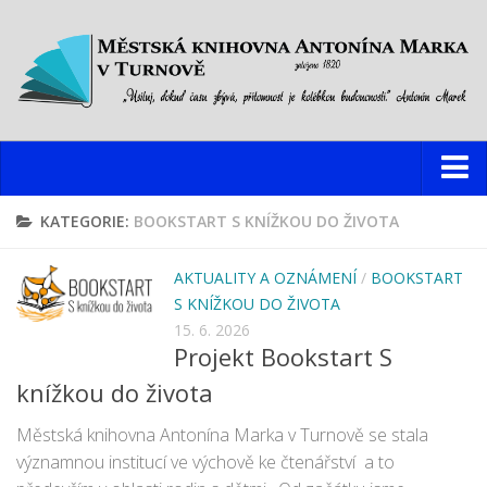
Knihovna
KATEGORIE:
BOOKSTART S KNÍŽKOU DO ŽIVOTA
Hlavní budova
AKTUALITY A OZNÁMENÍ
/
BOOKSTART
Oddělení pro dospělé
S KNÍŽKOU DO ŽIVOTA
Oddělení pro děti a mládež
15. 6. 2026
Projekt Bookstart S
Dětský web
knížkou do života
Multimediální studovna
Městská knihovna Antonína Marka v Turnově se stala
Informační centrum pro mládež
významnou institucí ve výchově ke čtenářství a to
Pobočky