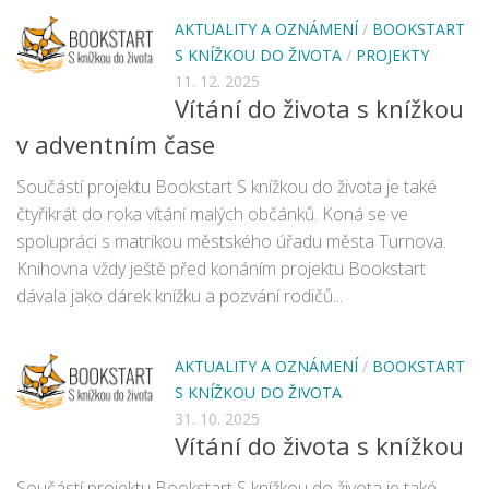
Fotogalerie
AKTUALITY A OZNÁMENÍ
/
BOOKSTART
Dokumenty
S KNÍŽKOU DO ŽIVOTA
/
PROJEKTY
Historie
11. 12. 2025
Vítání do života s knížkou
Knihobudky
v adventním čase
Pohádkovníky
Spolupráce
Součástí projektu Bookstart S knížkou do života je také
čtyřikrát do roka vítání malých občánků. Koná se ve
Podporují nás
spolupráci s matrikou městského úřadu města Turnova.
Doporučujeme
Knihovna vždy ještě před konáním projektu Bookstart
Akce
dávala jako dárek knížku a pozvání rodičů...
Online katalog
AKTUALITY A OZNÁMENÍ
/
BOOKSTART
Vzdělávací centrum
S KNÍŽKOU DO ŽIVOTA
Informační centrum pro mládež
31. 10. 2025
Vítání do života s knížkou
Kontakt
Součástí projektu Bookstart S knížkou do života je také