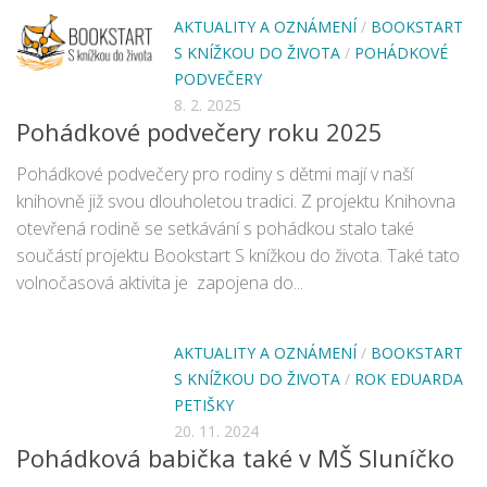
AKTUALITY A OZNÁMENÍ
/
BOOKSTART
S KNÍŽKOU DO ŽIVOTA
/
POHÁDKOVÉ
PODVEČERY
8. 2. 2025
Pohádkové podvečery roku 2025
Pohádkové podvečery pro rodiny s dětmi mají v naší
knihovně již svou dlouholetou tradici. Z projektu Knihovna
otevřená rodině se setkávání s pohádkou stalo také
součástí projektu Bookstart S knížkou do života. Také tato
volnočasová aktivita je zapojena do...
AKTUALITY A OZNÁMENÍ
/
BOOKSTART
S KNÍŽKOU DO ŽIVOTA
/
ROK EDUARDA
PETIŠKY
20. 11. 2024
Pohádková babička také v MŠ Sluníčko