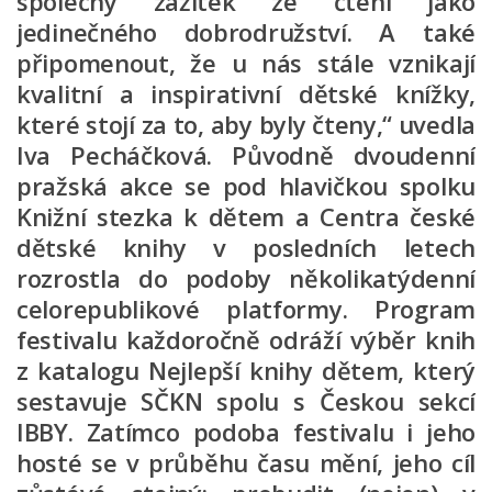
společný zážitek ze čtení jako
Fotogalerie
jedinečného dobrodružství. A také
Dokumenty
připomenout, že u nás stále vznikají
Historie
kvalitní a inspirativní dětské knížky,
Knihobudky
které stojí za to, aby byly čteny,“ uvedla
Pohádkovníky
Iva Pecháčková. Původně dvoudenní
pražská akce se pod hlavičkou spolku
Spolupráce
Knižní stezka k dětem a Centra české
Podporují nás
dětské knihy v posledních letech
Doporučujeme
rozrostla do podoby několikatýdenní
Akce
celorepublikové platformy. Program
festivalu každoročně odráží výběr knih
Online katalog
z katalogu Nejlepší knihy dětem, který
Vzdělávací centrum
sestavuje SČKN spolu s Českou sekcí
Informační centrum pro mládež
IBBY. Zatímco podoba festivalu i jeho
Kontakt
hosté se v průběhu času mění, jeho cíl