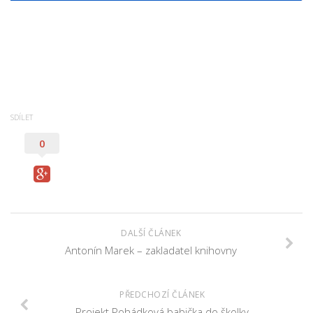
SDÍLET
0
DALŠÍ ČLÁNEK
Antonín Marek – zakladatel knihovny
PŘEDCHOZÍ ČLÁNEK
Projekt Pohádková babička do školky