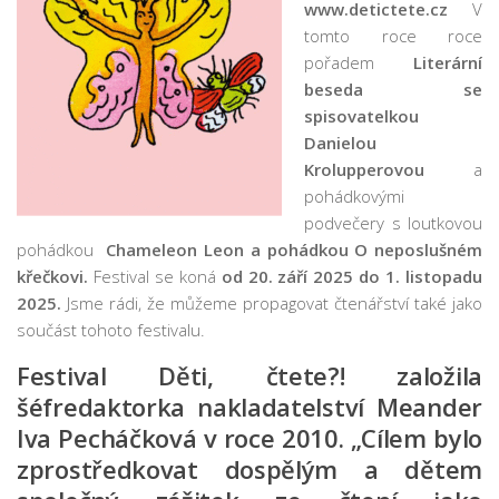
www.detictete.cz
V
Pobočka Malý Rohozec
tomto roce roce
Pobočka Turnov II
pořadem
Literární
beseda se
Pobočka Mašov
spisovatelkou
Půjčovní doba
Danielou
Krolupperovou
a
Služby
pohádkovými
Základní služby
podvečery s loutkovou
Půjčování e-knih a čteček e-knih
pohádkou
Chameleon Leon a pohádkou O neposlušném
křečkovi.
Festival se koná
od 20. září 2025 do 1. listopadu
Portál KNIHA Z KNIHOVNY
2025.
Jsme rádi, že můžeme propagovat čtenářství také jako
Kultura a vzdělávání
součást tohoto festivalu.
Služby handicapovaným
Festival Děti, čtete?! založila
Pronájem prostor
šéfredaktorka nakladatelství Meander
Knihovní řád a ceník
Iva Pecháčková v roce 2010. „Cílem bylo
zprostředkovat dospělým a dětem
Lidé