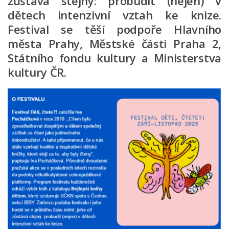
zůstává stejný: probudit (nejen) v
Nová budova
dětech intenzivní vztah ke knize.
Festival se těší podpoře Hlavního
města Prahy, Městské části Praha 2,
Státního fondu kultury a Ministerstva
kultury ČR.