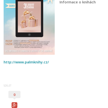
Informace o knihách
Pobočka Malý Rohozec
Pobočka Turnov II
Pobočka Mašov
Půjčovní doba
Služby
Základní služby
Půjčování e-knih a čteček e-knih
Portál KNIHA Z KNIHOVNY
http://www.palmknihy.cz/
Kultura a vzdělávání
Služby handicapovaným
Pronájem prostor
SDÍLET
Knihovní řád a ceník
0
Lidé