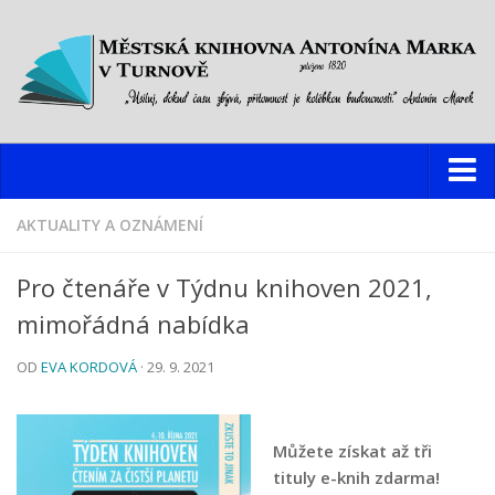
Knihovna
AKTUALITY A OZNÁMENÍ
Hlavní budova
Pro čtenáře v Týdnu knihoven 2021,
Oddělení pro dospělé
mimořádná nabídka
Oddělení pro děti a mládež
OD
EVA KORDOVÁ
· 29. 9. 2021
Dětský web
Multimediální studovna
Informační centrum pro mládež
Můžete získat až tři
tituly e-knih zdarma!
Pobočky