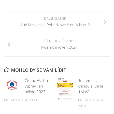
Fotogalerie
Dokumenty
Historie
DALŠÍ ČLÁNEK
Klub Matýsek – Pohádkové čtení v Náruči
Knihobudky
Pohádkovníky
PŘEDCHOZÍ ČLÁNEK
Spolupráce
Týden knihoven 2021
Podporují nás
Doporučujeme
Akce
MOHLO BY SE VÁM LÍBIT...
Online katalog
Čteme všichni,
Rosteme s
vypráví jen
knihou a Kniha
Vzdělávací centrum
někdo 2023
ti sluší
Informační centrum pro mládež
PŘIDÁNO 7. 4. 2023
PŘIDÁNO 24. 4.
Kontakt
2019