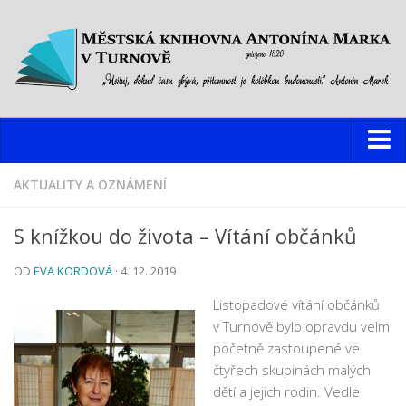
Knihovna
AKTUALITY A OZNÁMENÍ
Hlavní budova
S knížkou do života – Vítání občánků
Oddělení pro dospělé
OD
EVA KORDOVÁ
· 4. 12. 2019
Oddělení pro děti a mládež
Dětský web
Listopadové vítání občánků
v Turnově bylo opravdu velmi
Multimediální studovna
početně zastoupené ve
Informační centrum pro mládež
čtyřech skupinách malých
dětí a jejich rodin. Vedle
Pobočky