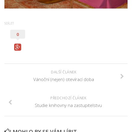
Nová budova
SDÍLET
0
DALŠÍ ČLÁNEK
Vánoční (nejen) otevírací doba
PŘEDCHOZÍ ČLÁNEK
Studie knihovny na zastupitelstvu
MOHLO BY SE VÁM LÍBIT...