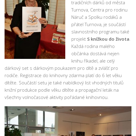
tradičních dárků od města
Pobočka Malý Rohozec
Turnova, Centra pro rodinu
Pobočka Turnov II
Náruč a Spolku rodáků a
přátel Turnova, je součástí
Pobočka Mašov
slavnostního programu také
Půjčovní doba
projekt
S knížkou do života
.
Každá rodina malého
Služby
občánka dostává nejen
Základní služby
knihu říkadel, ale celý
Půjčování e-knih a čteček e-knih
dárkový set s dárkovým poukazem pro dítě a zvlášť pro
rodiče. Registrace do knihovny zdarma platí do 6 let věku
Portál KNIHA Z KNIHOVNY
dítěte. Součástí setu je také nabídkový list vhodných titulů
Kultura a vzdělávání
knižní produkce podle věku dítěte a propagační leták na
Služby handicapovaným
všechny volnočasové aktivity pořádané knihovnou.
Pronájem prostor
Knihovní řád a ceník
Lidé