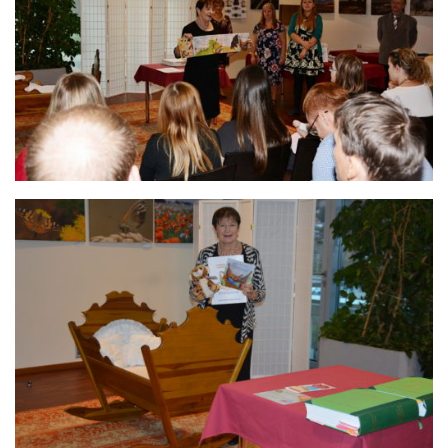
Fotogalerie
Dokumenty
Historie
Knihobudky
Pohádkovníky
Spolupráce
Podporují nás
Doporučujeme
Akce
Online katalog
Vzdělávací centrum
Informační centrum pro mládež
Kontakt