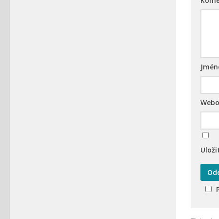
Kome
Jmé
Webo
Uloži