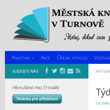
Knihovna
Akce
Online katalog
Vzděláv
SLEDUJTE NÁS
AKTUAL
PŘIHLÁŠENÍ PRO ČTENÁŘE
Týd
Stránka pro přihlášení
OD
EVA