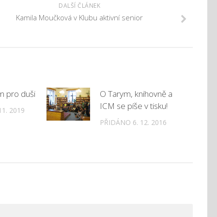
DALŠÍ ČLÁNEK
Kamila Moučková v Klubu aktivní senior
m pro duši
O Tarym, knihovně a
ICM se píše v tisku!
1. 2019
PŘIDÁNO 6. 12. 2016