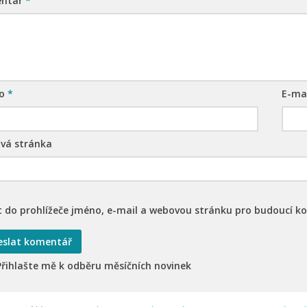
ntář
*
no
*
E-ma
vá stránka
t do prohlížeče jméno, e-mail a webovou stránku pro budoucí k
Přihlašte mě k odběru měsíčních novinek