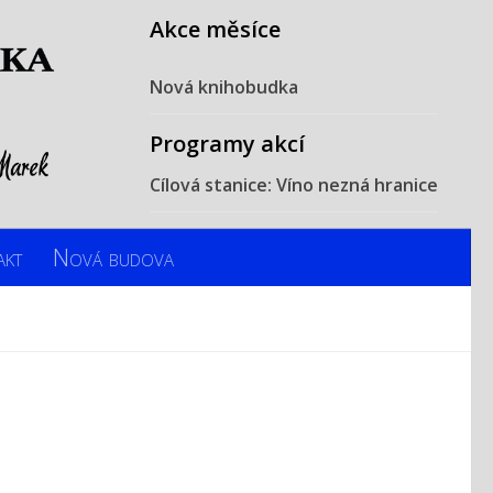
Akce měsíce
Nová knihobudka
Programy akcí
Cílová stanice: Víno nezná hranice
akt
Nová budova