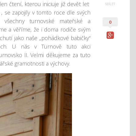
n čtení, kterou iniciuje již devět let
SDÍLET
, se zapojily v tomto roce dle svých
 všechny turnovské mateřské a
0
eme a věříme, že i doma rodiče svým
 chutí jako naše „pohádkové babičky“
ách. U nás v Turnově tuto akci
rnovsko II. Velmi děkujeme za tuto
ářské gramotnosti a výchovy.