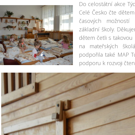
Do celostátní akce Týde
Celé Česko čte dětem 
časových možností
základní školy. Děkuj
dětem četli s takovou
na mateřských škol
podpořila také MAP Tu
podporu k rozvoji čten