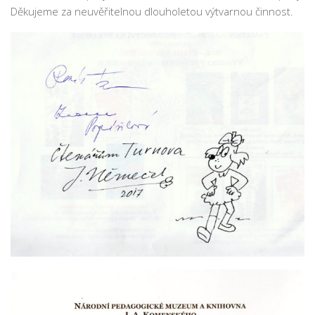
Fotogalerie
Děkujeme za neuvěřitelnou dlouholetou výtvarnou činnost.
Dokumenty
Historie
Knihobudky
Pohádkovníky
Spolupráce
Podporují nás
Doporučujeme
Akce
Online katalog
Vzdělávací centrum
Informační centrum pro mládež
Kontakt