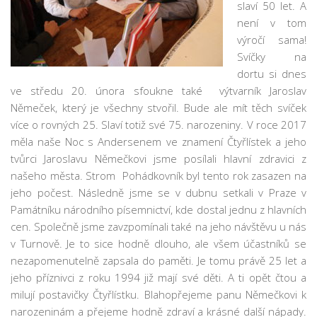
slaví 50 let. A
Pobočka Malý Rohozec
není v tom
Pobočka Turnov II
výročí sama!
Svíčky na
Pobočka Mašov
dortu si dnes
Půjčovní doba
ve středu 20. února sfoukne také výtvarník Jaroslav
Němeček, který je všechny stvořil. Bude ale mít těch svíček
Služby
více o rovných 25. Slaví totiž své 75. narozeniny. V roce 2017
Základní služby
měla naše Noc s Andersenem ve znamení Čtyřlístek a jeho
Půjčování e-knih a čteček e-knih
tvůrci Jaroslavu Němečkovi jsme posílali hlavní zdravici z
našeho města. Strom Pohádkovník byl tento rok zasazen na
Portál KNIHA Z KNIHOVNY
jeho počest. Následně jsme se v dubnu setkali v Praze v
Kultura a vzdělávání
Památníku národního písemnictví, kde dostal jednu z hlavních
Služby handicapovaným
cen. Společně jsme zavzpomínali také na jeho návštěvu u nás
v Turnově. Je to sice hodně dlouho, ale všem účastníků se
Pronájem prostor
nezapomenutelně zapsala do paměti. Je tomu právě 25 let a
Knihovní řád a ceník
jeho příznivci z roku 1994 již mají své děti. A ti opět čtou a
milují postavičky Čtyřlístku. Blahopřejeme panu Němečkovi k
Lidé
narozeninám a přejeme hodně zdraví a krásné další nápady.