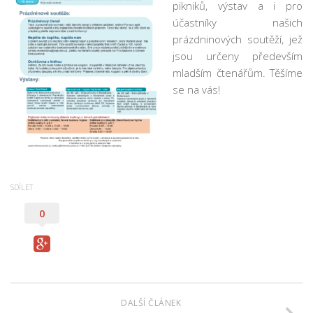
pikniků, výstav a i pro
Pobočka Malý Rohozec
účastníky našich
Pobočka Turnov II
prázdninových soutěží, jež
jsou určeny především
Pobočka Mašov
mladším čtenářům. Těšíme
Půjčovní doba
se na vás!
Služby
Základní služby
Půjčování e-knih a čteček e-knih
Portál KNIHA Z KNIHOVNY
SDÍLET
Kultura a vzdělávání
0
Služby handicapovaným
Pronájem prostor
Knihovní řád a ceník
Lidé
DALŠÍ ČLÁNEK