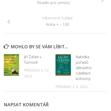
Fotogalerie
Divadlo pro seniory
Dokumenty
Historie
PŘEDCHOZÍ ČLÁNEK
Kniha + – 100
Knihobudky
Pohádkovníky
Spolupráce
MOHLO BY SE VÁM LÍBIT...
Podporují nás
Jiří Žáček v
Nabídka
Doporučujeme
Turnově
pořadů
Akce
dětského
PŘIDÁNO 2. 12.
oddělení
Online katalog
2015
knihovny
Vzdělávací centrum
PŘIDÁNO 2. 9. 2022
Informační centrum pro mládež
Kontakt
NAPSAT KOMENTÁŘ