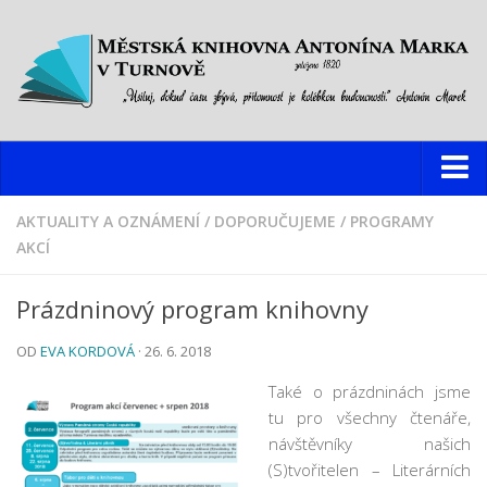
Knihovna
AKTUALITY A OZNÁMENÍ
/
DOPORUČUJEME
/
PROGRAMY
AKCÍ
Hlavní budova
Oddělení pro dospělé
Prázdninový program knihovny
Oddělení pro děti a mládež
OD
EVA KORDOVÁ
· 26. 6. 2018
Dětský web
Také o prázdninách jsme
Multimediální studovna
tu pro všechny čtenáře,
Informační centrum pro mládež
návštěvníky našich
(S)tvořitelen – Literárních
Pobočky