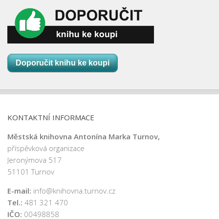
Doporučit knihu ke koupi
KONTAKTNÍ INFORMACE
Městská knihovna Antonína Marka Turnov,
příspěvková organizace
Jeronýmova 517
51101 Turnov
E-mail:
info@knihovna.turnov.cz
Tel.:
481 321 470
IČO:
00498858