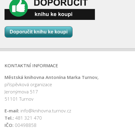
Doporučit knihu ke koupi
KONTAKTNÍ INFORMACE
Městská knihovna Antonína Marka Turnov,
příspěvková organizace
Jeronýmova 517
51101 Turnov
E-mail:
info@knihovna.turnov.cz
Tel.:
481 321 470
IČO:
00498858