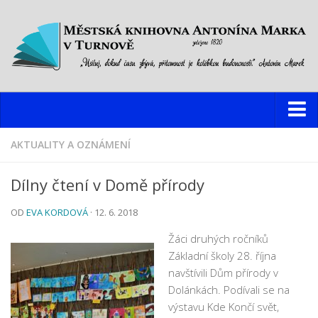
Knihovna
AKTUALITY A OZNÁMENÍ
Hlavní budova
Dílny čtení v Domě přírody
Oddělení pro dospělé
OD
EVA KORDOVÁ
· 12. 6. 2018
Oddělení pro děti a mládež
Dětský web
Žáci druhých ročníků
Základní školy 28. října
Multimediální studovna
navštívili Dům přírody v
Informační centrum pro mládež
Dolánkách. Podívali se na
výstavu Kde Končí svět,
Pobočky