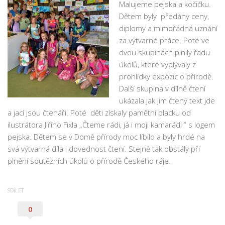
Malujeme pejska a kočičku.
Pobočka Malý Rohozec
Dětem byly předány ceny,
Pobočka Turnov II
diplomy a mimořádná uznání
za výtvarné práce. Poté ve
Pobočka Mašov
dvou skupinách plnily řadu
Půjčovní doba
úkolů, které vyplývaly z
prohlídky expozic o přírodě.
Služby
Další skupina v dílně čtení
Základní služby
ukázala jak jim čtený text jde
Půjčování e-knih a čteček e-knih
a jací jsou čtenáři. Poté děti získaly pamětní placku od
ilustrátora Jiřího Fixla „Čteme rádi, já i moji kamarádi “ s logem
Portál KNIHA Z KNIHOVNY
pejska. Dětem se v Domě přírody moc líbilo a byly hrdé na
Kultura a vzdělávání
svá výtvarná díla i dovednost čtení. Stejně tak obstály při
Služby handicapovaným
plnění soutěžních úkolů o přírodě Českého ráje.
Pronájem prostor
SDÍLET
Knihovní řád a ceník
0
Lidé