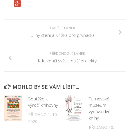
Fotogalerie
Dokumenty
Historie
DALŠÍ ČLÁNEK
Knihobudky
Dílny čtení a Knížka pro prvňáčka
Pohádkovníky
Spolupráce
PŘEDCHOZÍ ČLÁNEK
Podporují nás
Kde končí svět a další projekty
Doporučujeme
Akce
MOHLO BY SE VÁM LÍBIT...
Online katalog
Soutěže k
Turnovské
Vzdělávací centrum
výročí knihovny
muzeum
Informační centrum pro mládež
vydává dvě
PŘIDÁNO 1. 10.
knihy
Kontakt
2020
PŘIDÁNO 10.