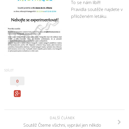
To se nám líbí!!!
Pobočka Malý Rohozec
Pravidla soutěže najdete v
Pobočka Turnov II
přiloženém letáku.
Pobočka Mašov
Půjčovní doba
Služby
Základní služby
Půjčování e-knih a čteček e-knih
SDÍLET
Portál KNIHA Z KNIHOVNY
0
Kultura a vzdělávání
Služby handicapovaným
Pronájem prostor
Knihovní řád a ceník
DALŠÍ ČLÁNEK
Lidé
Soutěž Čteme všichni, vypráví jen někdo