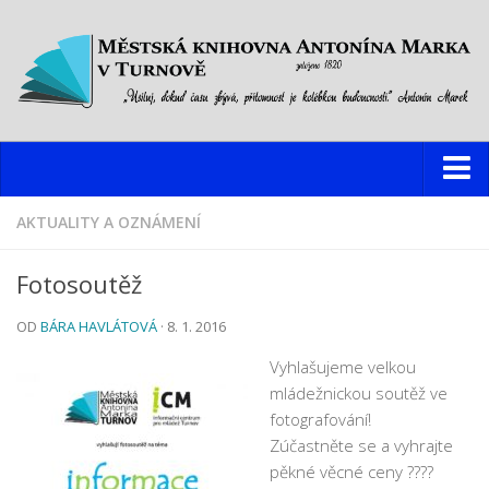
Knihovna
AKTUALITY A OZNÁMENÍ
Hlavní budova
Fotosoutěž
Oddělení pro dospělé
OD
BÁRA HAVLÁTOVÁ
· 8. 1. 2016
Oddělení pro děti a mládež
Dětský web
Vyhlašujeme velkou
mládežnickou soutěž ve
Multimediální studovna
fotografování!
Informační centrum pro mládež
Zúčastněte se a vyhrajte
pěkné věcné ceny ????
Pobočky