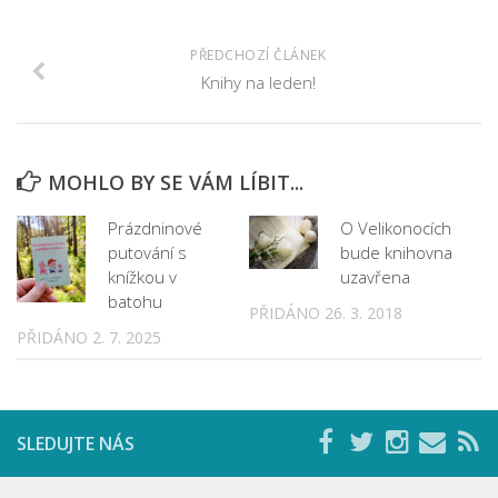
Fotogalerie
Dokumenty
PŘEDCHOZÍ ČLÁNEK
Historie
Knihy na leden!
Knihobudky
Pohádkovníky
MOHLO BY SE VÁM LÍBIT...
Spolupráce
Podporují nás
Prázdninové
O Velikonocích
putování s
bude knihovna
Doporučujeme
knížkou v
uzavřena
Akce
batohu
PŘIDÁNO 26. 3. 2018
PŘIDÁNO 2. 7. 2025
Online katalog
Vzdělávací centrum
Informační centrum pro mládež
SLEDUJTE NÁS
Kontakt