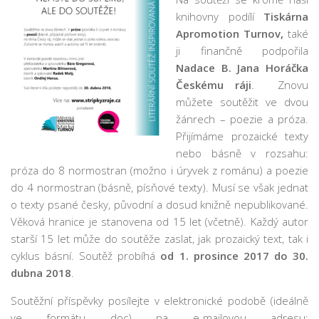
Pobočka Malý Rohozec
knihovny podílí
Tiskárna
Apromotion Turnov,
také
Pobočka Turnov II
ji finančně podpořila
Pobočka Mašov
Nadace B. Jana Horáčka
Českému ráji
. Znovu
Půjčovní doba
můžete soutěžit ve dvou
Služby
žánrech – poezie a próza.
Základní služby
Přijímáme prozaické texty
nebo básně v rozsahu:
Půjčování e-knih a čteček e-knih
próza do 8 normostran (možno i úryvek z románu) a poezie
Portál KNIHA Z KNIHOVNY
do 4 normostran (básně, písňové texty). Musí se však jednat
Kultura a vzdělávání
o texty psané česky, původní a dosud knižně nepublikované.
Věková hranice je stanovena od 15 let (včetně). Každý autor
Služby handicapovaným
starší 15 let může do soutěže zaslat, jak prozaický text, tak i
Pronájem prostor
cyklus básní. Soutěž probíhá
od 1. prosince 2017 do 30.
dubna 2018
.
Knihovní řád a ceník
Lidé
Soutěžní příspěvky posílejte v elektronické podobě (ideálně
ve formátu doc) na e-mailovou adresu: