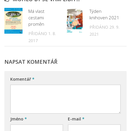
Má vlast
Týden
cestami
knihoven 2021
proměn
PŘIDÁNO 29. 9.
PŘIDÁNO 1. 8.
2021
2017
NAPSAT KOMENTÁŘ
Komentář
*
Jméno
*
E-mail
*