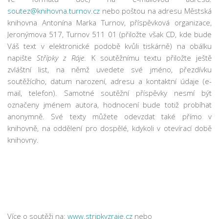
Fotogalerie
soutez@knihovna.turnov.cz
nebo poštou na adresu Městská
Dokumenty
knihovna Antonína Marka Turnov, příspěvková organizace,
Historie
Jeronýmova 517, Turnov 511 01 (přiložte však CD, kde bude
Váš text v elektronické podobě kvůli tiskárně) na obálku
Knihobudky
napište
Střípky z Ráje
. K soutěžnímu textu přiložte ještě
Pohádkovníky
zvláštní list, na němž uvedete své jméno, přezdívku
soutěžícího, datum narození, adresu a kontaktní údaje (e-
Spolupráce
mail, telefon). Samotné soutěžní příspěvky nesmí být
Podporují nás
označeny jménem autora, hodnocení bude totiž probíhat
Doporučujeme
anonymně. Své texty můžete odevzdat také přímo v
knihovně, na oddělení pro dospělé, kdykoli v otevírací době
Akce
knihovny.
Online katalog
Vzdělávací centrum
Informační centrum pro mládež
Kontakt
Více o soutěži na:
www.stripkyzraje.cz
nebo