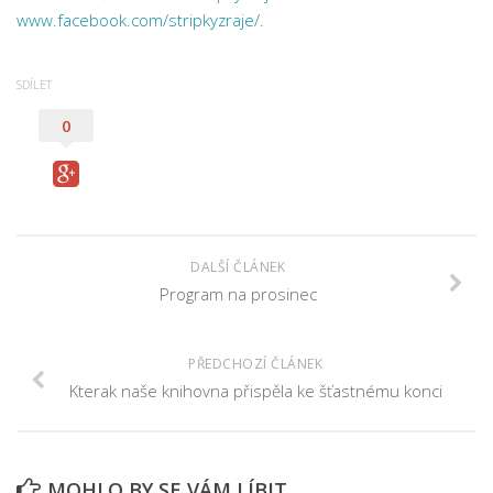
Nová budova
www.facebook.com/stripkyzraje/
.
SDÍLET
0
DALŠÍ ČLÁNEK
Program na prosinec
PŘEDCHOZÍ ČLÁNEK
Kterak naše knihovna přispěla ke šťastnému konci
MOHLO BY SE VÁM LÍBIT...