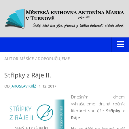
Knihovna
AUTOR MĚSÍCE
/
DOPORUČUJEME
Hlavní budova
Střípky z Ráje II.
Oddělení pro dospělé
OD
JAROSLAV KŘÍŽ
· 1. 12. 2017
Oddělení pro děti a mládež
Dětský web
Dnešním dnem
vyhlašujeme druhý ročník
Multimediální studovna
literární soutěže
Střípky z
Informační centrum pro mládež
Ráje
.
Pobočky
Na soutěži se kromě naší