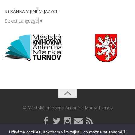
STRÁNKA V JINÉM JAZYCE
Select Language
▼
© Městská knihovna Antonína Marka Turnov
Užíváme cookies, abychom vám zajistili co možná nejsnadnější