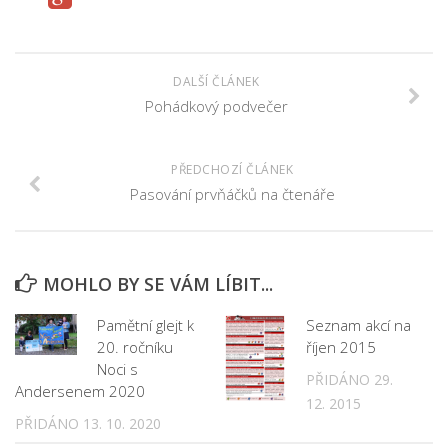
Fotogalerie
Dokumenty
Historie
DALŠÍ ČLÁNEK
Knihobudky
Pohádkový podvečer
Pohádkovníky
Spolupráce
PŘEDCHOZÍ ČLÁNEK
Pasování prvňáčků na čtenáře
Podporují nás
Doporučujeme
Akce
MOHLO BY SE VÁM LÍBIT...
Online katalog
Pamětní glejt k
Seznam akcí na
Vzdělávací centrum
20. ročníku
říjen 2015
Noci s
Informační centrum pro mládež
PŘIDÁNO 29.
Andersenem 2020
12. 2015
Kontakt
PŘIDÁNO 13. 10. 2020