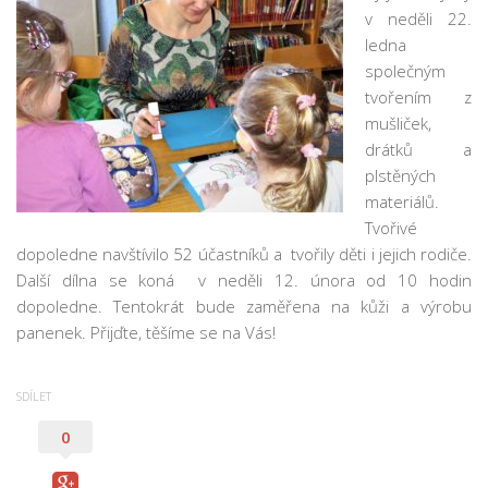
v neděli 22.
Pobočka Malý Rohozec
ledna
Pobočka Turnov II
společným
Pobočka Mašov
tvořením z
mušliček,
Půjčovní doba
drátků a
Služby
plstěných
materiálů.
Základní služby
Tvořivé
Půjčování e-knih a čteček e-knih
dopoledne navštívilo 52 účastníků a tvořily děti i jejich rodiče.
Portál KNIHA Z KNIHOVNY
Další dílna se koná v neděli 12. února od 10 hodin
dopoledne. Tentokrát bude zaměřena na kůži a výrobu
Kultura a vzdělávání
panenek. Přijďte, těšíme se na Vás!
Služby handicapovaným
Pronájem prostor
SDÍLET
Knihovní řád a ceník
0
Lidé