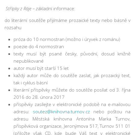
Fotogalerie
Střípky z Ráje – z
ákladní informace:
Dokumenty
do literární soutěže přijímáme prozaické texty nebo básně v
Historie
rozsahu
Knihobudky
próza do 10 normostran (možno i úryvek z románu)
Pohádkovníky
poezie do 4 normostran
Spolupráce
texty musí být psané česky, původní, dosud knižně
Podporují nás
nepublikované
autor musí být starší 15 let
Doporučujeme
každý autor může do soutěže zaslat, jak prozaický text,
Akce
tak i cyklus básní
literární příspěvky můžete do soutěže posílat od 3. října
Online katalog
2016 do 28. února 2017
Vzdělávací centrum
příspěvky zasílejte v elektronické podobě na e-mailovou
adresu:
soutez@knihovna.turnov.cz
nebo poštou na
Informační centrum pro mládež
adresu Městská knihovna Antonína Marka Turnov,
Kontakt
příspěvková organizace, Jeronýmova 517, Turnov 511 01
(přiložte však CD, kde bude Váš text v elektronické