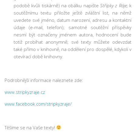
Nová budova
podobě kvůli tiskárně) na obálku napište
Střípky z Ráje;
k
soutěžnímu textu přiložte ještě zvláštní list, na němž
uvedete své jméno, datum narození, adresu a kontaktní
údaje (e-mail, telefon); samotné soutěžní příspěvky
nesmí být označeny jménem autora, hodnocení bude
totiž probíhat anonymně; své texty můžete odevzdat
také přímo v knihovně, na oddělení pro dospělé, kdykoli v
otevírací době knihovny.
Podrobnější informace naleznete zde:
www.stripkyzraje.cz
www.facebook.com/stripkyzraje/
Těšíme se na Vaše texty!