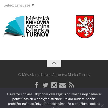
Select Language
▼
© Městská knihovna Antonína Marka Turnov
Užíváme cookies, abychom vám zajistili co možná nejsnadnější
použití našich webových stránek. Pokud budete nadále
prohlížet naše stránky předpokládáme, že s použitím cookies