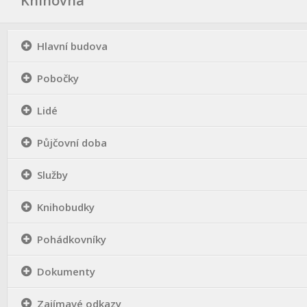
Knihovna
Fotogalerie
Dokumenty
Hlavní budova
Historie
Knihobudky
Pobočky
Pohádkovníky
Lidé
Spolupráce
Podporují nás
Půjčovní doba
Doporučujeme
Služby
Akce
Knihobudky
Online katalog
Vzdělávací centrum
Pohádkovníky
Informační centrum pro mládež
Dokumenty
Kontakt
Zajímavé odkazy