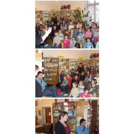
Pobočka Malý Rohozec
Pobočka Turnov II
Pobočka Mašov
Půjčovní doba
Služby
Základní služby
Půjčování e-knih a čteček e-knih
Portál KNIHA Z KNIHOVNY
Kultura a vzdělávání
Služby handicapovaným
Pronájem prostor
Knihovní řád a ceník
Lidé