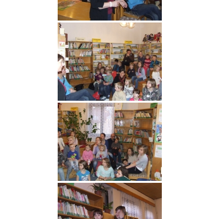
Fotogalerie
Dokumenty
Historie
Knihobudky
Pohádkovníky
Spolupráce
Podporují nás
Doporučujeme
Akce
Online katalog
Vzdělávací centrum
Informační centrum pro mládež
Kontakt