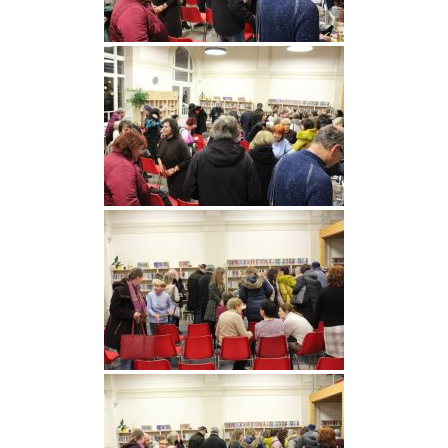
Fotogalerie
Dokumenty
Historie
Knihobudky
Pohádkovníky
Spolupráce
Podporují nás
Doporučujeme
Akce
Online katalog
Vzdělávací centrum
Informační centrum pro mládež
Kontakt