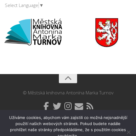
Select Language
▼
© Městská knihovna Antonína Marka Turnov
Užíváme cookies, abychom vám zajistili co možná nejsnadnější
použití našich webových stránek. Pokud budete nadále
prohlížet naše stránky předpokládáme, že s použitím cookies
souhlasíte.