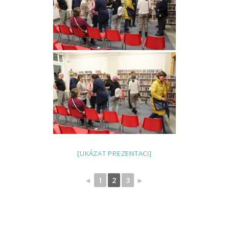
[UKÁZAT PREZENTACI]
◄
1
2
3
►