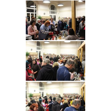
Pobočka Malý Rohozec
Pobočka Turnov II
Pobočka Mašov
Půjčovní doba
Služby
Základní služby
Půjčování e-knih a čteček e-knih
Portál KNIHA Z KNIHOVNY
Kultura a vzdělávání
Služby handicapovaným
Pronájem prostor
Knihovní řád a ceník
Lidé