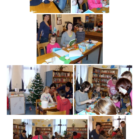
Fotogalerie
Dokumenty
Historie
Knihobudky
Pohádkovníky
Spolupráce
Podporují nás
Doporučujeme
Akce
Online katalog
Vzdělávací centrum
Informační centrum pro mládež
Kontakt