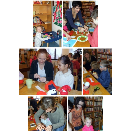
Pobočka Malý Rohozec
Pobočka Turnov II
Pobočka Mašov
Půjčovní doba
Služby
Základní služby
Půjčování e-knih a čteček e-knih
Portál KNIHA Z KNIHOVNY
Kultura a vzdělávání
Služby handicapovaným
Pronájem prostor
Knihovní řád a ceník
Lidé