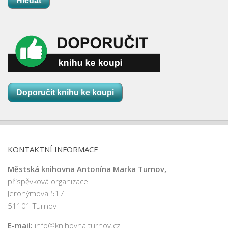
Hledat
Doporučit knihu ke koupi
KONTAKTNÍ INFORMACE
Městská knihovna Antonína Marka Turnov,
příspěvková organizace
Jeronýmova 517
51101 Turnov
E-mail:
info@knihovna.turnov.cz