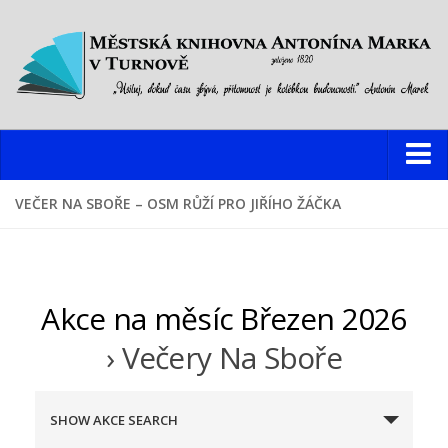
Knihovna
VEČER NA SBOŘE – OSM RŮŽÍ PRO JIŘÍHO ŽÁČKA
Hlavní budova
Oddělení pro dospělé
Oddělení pro děti a mládež
Akce na měsíc Březen 2026
Dětský web
› Večery Na Sboře
Multimediální studovna
N
Informační centrum pro mládež
SHOW AKCE SEARCH
a
Pobočky