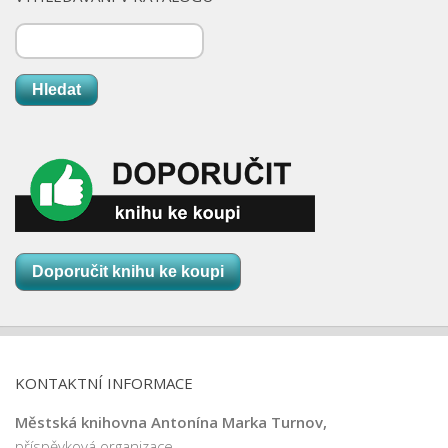
Nová budova
k
c
e
Hledat
Doporučit knihu ke koupi
KONTAKTNÍ INFORMACE
Městská knihovna Antonína Marka Turnov,
příspěvková organizace