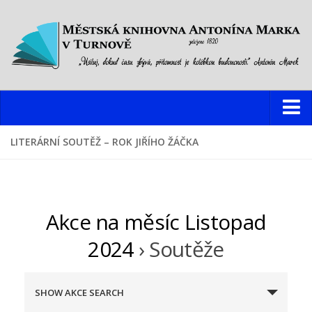
Knihovna
LITERÁRNÍ SOUTĚŽ – ROK JIŘÍHO ŽÁČKA
Hlavní budova
Oddělení pro dospělé
Oddělení pro děti a mládež
Akce na měsíc Listopad
Dětský web
2024
› Soutěže
Multimediální studovna
N
Informační centrum pro mládež
SHOW AKCE SEARCH
a
Pobočky