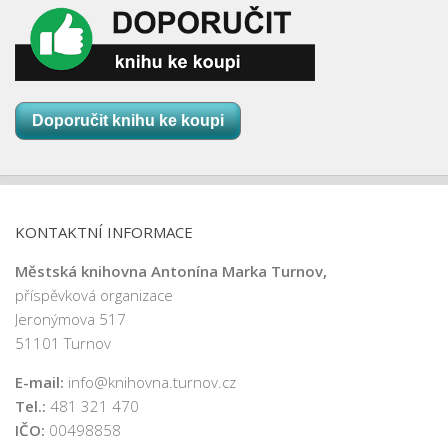
Nová budova
k
c
e
Doporučit knihu ke koupi
KONTAKTNÍ INFORMACE
Městská knihovna Antonína Marka Turnov,
příspěvková organizace
Jeronýmova 517
51101 Turnov
E-mail:
info@knihovna.turnov.cz
Tel.:
481 321 470
IČO:
00498858