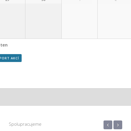
ten
PORT AKCÍ
‹
›
Spolupracujeme