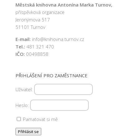
c
Městská knihovna Antonína Marka Turnov,
e
příspěvková organizace
Jeronýmova 517
51101 Turnov
E-mail:
info@knihovna.turnov.cz
Tel.:
481 321 470
IČO:
00498858
PŘIHLÁŠENÍ PRO ZAMĚSTNANCE
Uživatel:
Heslo:
Pamatovat si mě