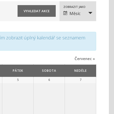
N
ZOBRAZIT JAKO
Měsíc
a
v
i
osím zobrazit úplný kalendář se seznamem
g
a
Červenec
»
c
PÁTEK
SOBOTA
NEDĚLE
e
5
6
7
p
r
o
z