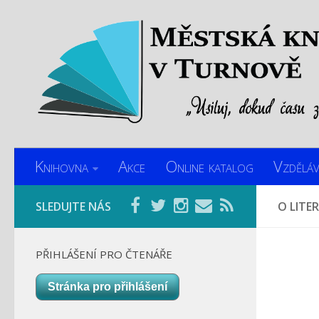
Knihovna
Akce
Online katalog
Vzděláv
SLEDUJTE NÁS
O LITE
PŘIHLÁŠENÍ PRO ČTENÁŘE
Stránka pro přihlášení