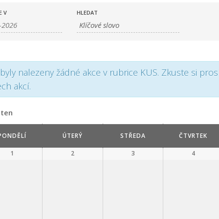
E V
HLEDAT
byly nalezeny žádné akce v rubrice KUS. Zkuste si pr
ech akcí.
ten
PONDĚLÍ
ÚTERÝ
STŘEDA
ČTVRTEK
1
2
3
4
ář