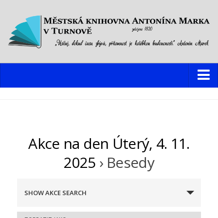
Knihovna
Hlavní budova
Oddělení pro dospělé
Akce na den Úterý, 4. 11.
Oddělení pro děti a mládež
2025
› Besedy
Dětský web
Multimediální studovna
N
SHOW AKCE SEARCH
Informační centrum pro mládež
a
Pobočky
v