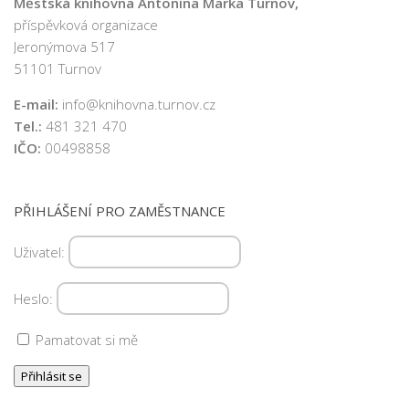
Městská knihovna Antonína Marka Turnov,
Nová budova
c
příspěvková organizace
Jeronýmova 517
e
51101 Turnov
E-mail:
info@knihovna.turnov.cz
Tel.:
481 321 470
IČO:
00498858
PŘIHLÁŠENÍ PRO ZAMĚSTNANCE
Uživatel:
Heslo:
Pamatovat si mě