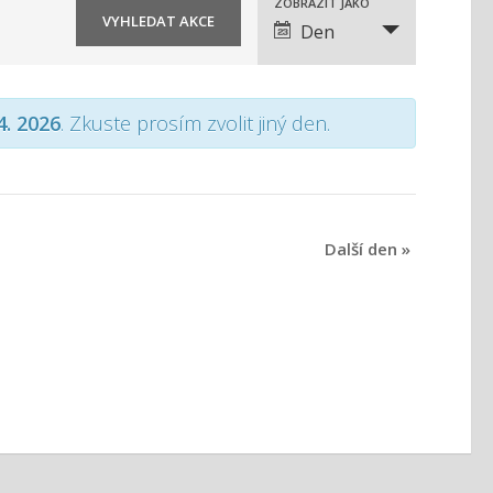
N
ZOBRAZIT JAKO
Den
a
v
4. 2026
. Zkuste prosím zvolit jiný den.
i
g
a
c
Další den
»
e
p
r
o
z
o