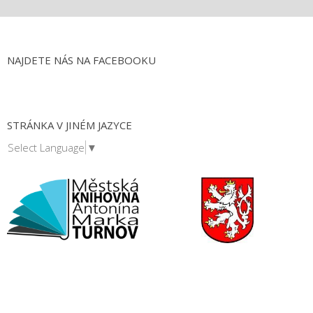
b
r
NAJDETE NÁS NA FACEBOOKU
a
z
e
STRÁNKA V JINÉM JAZYCE
n
Select Language
▼
í
A
k
c
e