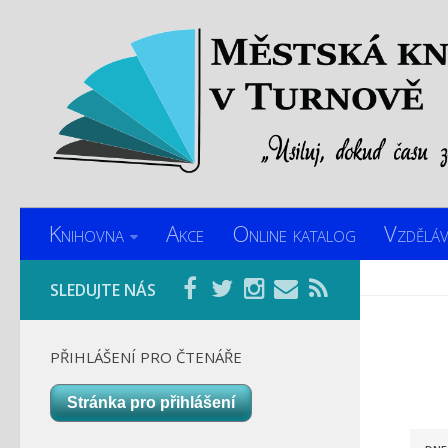
Knihovna
Akce
Online katalog
Vzděláv
SLEDUJTE NÁS
PŘIHLÁŠENÍ PRO ČTENÁŘE
Stránka pro přihlášení
A