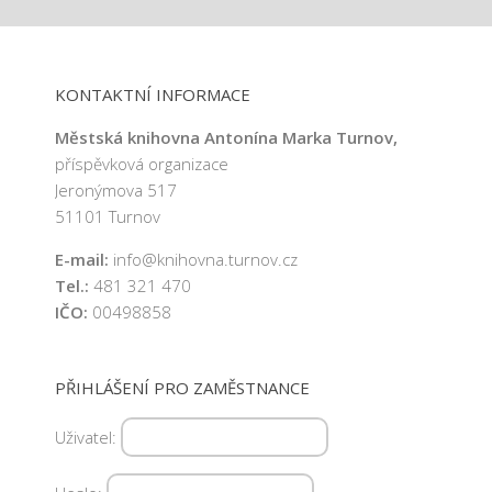
h
l
KONTAKTNÍ INFORMACE
e
Městská knihovna Antonína Marka Turnov,
příspěvková organizace
d
Jeronýmova 517
51101 Turnov
á
E-mail:
info@knihovna.turnov.cz
n
Tel.:
481 321 470
IČO:
00498858
í
a
PŘIHLÁŠENÍ PRO ZAMĚSTNANCE
z
Uživatel:
o