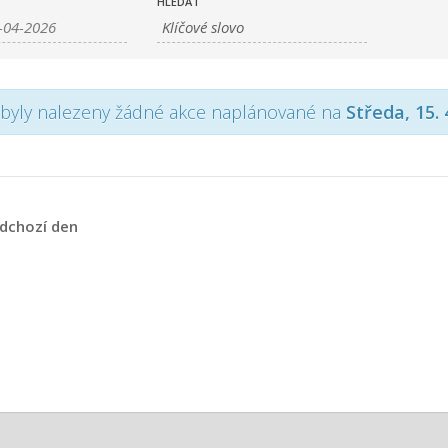
HLEDAT
byly nalezeny žádné akce naplánované na
Středa, 15. 
dchozí den