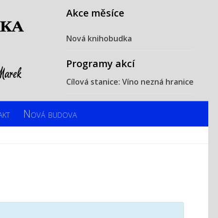
Akce měsíce
Nová knihobudka
Programy akcí
Cílová stanice: Víno nezná hranice
akt
Nová budova