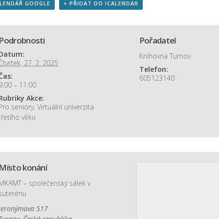
ALENDÁŘ GOOGLE
+ PŘIDAT DO ICALENDAR
Podrobnosti
Pořadatel
Datum:
Knihovna Turnov
Čtvrtek, 27. 2. 2025
Telefon:
Čas:
605123140
9:00 – 11:00
Rubriky Akce:
Pro seniory
,
Virtuální univerzita
třetího věku
Místo konání
MKAMT – společenský sálek v
suterénu
Jeronýmova 517
Turnov
,
Česká republika