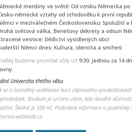
Německé menšiny ve světě: Od vzniku Německa po
Česko-německé vztahy od středověku k první republ
Němci v meziválečném Československu: Spolužití a 
Druhá světová válka, Benešovy dekrety a odsun N
Ztracené vesnice: Dědictví vysídlených obcí
Sudetští Němci dnes: Kultura, identita a smíření
nášky budeme promítat vždy od
9:30
,
jednou za 14 dn
hovny
.
uální Univerzita třetího věku
á se o šestidílný vzdělávací kurz zájmového vysokoškolské
opřednášek. Studium je určeno všem, kdo dosáhli důchodo
tačem. Školné je 500 Kč. Podrobné informace a podmínky 
turnov.webnode.cz
.