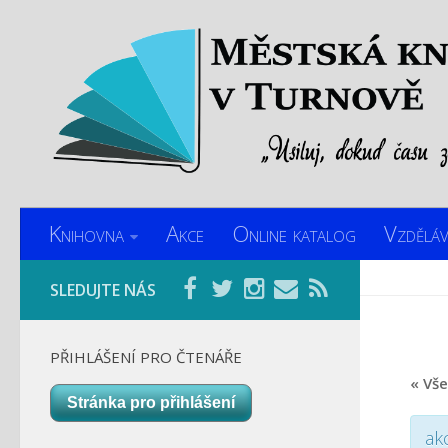
Knihovna
Akce
Online katalog
Vzděláv
SLEDUJTE NÁS
PŘIHLÁŠENÍ PRO ČTENÁŘE
« Vš
Stránka pro přihlášení
ak