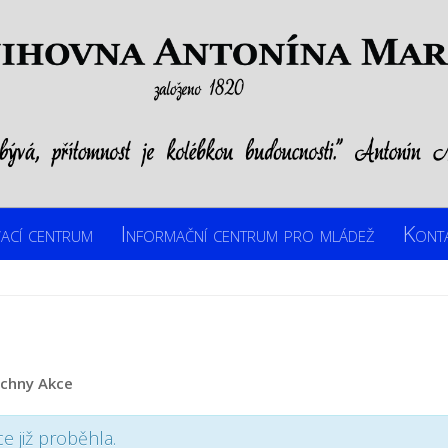
ací centrum
Informační centrum pro mládež
Kont
echny Akce
ce již proběhla.