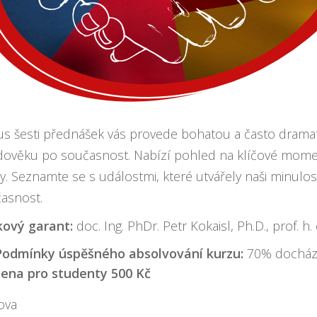
us šesti přednášek vás provede bohatou a často drama
dověku po současnost. Nabízí pohled na klíčové momen
ny. Seznamte se s událostmi, které utvářely naši minulo
asnost.
ový garant:
doc. Ing. PhDr. Petr Kokaisl, Ph.D., prof. h. 
Podmínky úspěšného absolvování kurzu:
70% docházk
cena pro studenty 500 Kč
ova