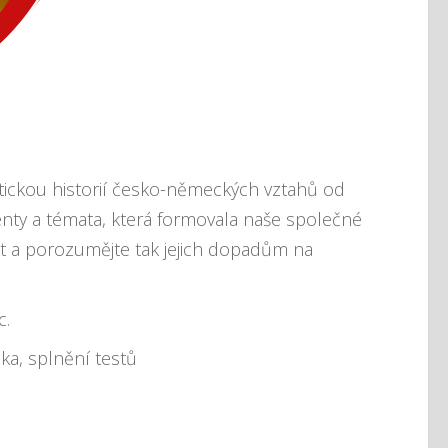
tickou historií česko-německých vztahů od
ty a témata, která formovala naše společné
st a porozumějte tak jejich dopadům na
c.
a, splnění testů