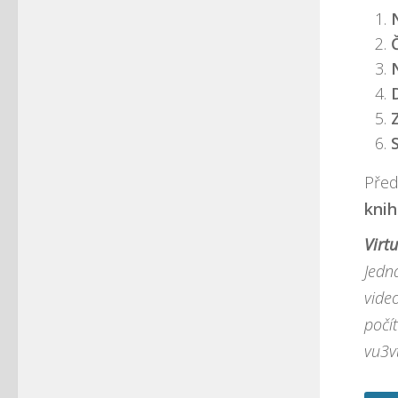
Před
kni
Virt
Jedn
vide
počí
vu3v