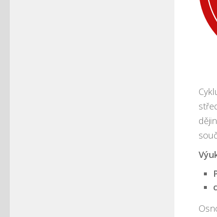
Cykl
stře
ději
souč
Výuk
Osn