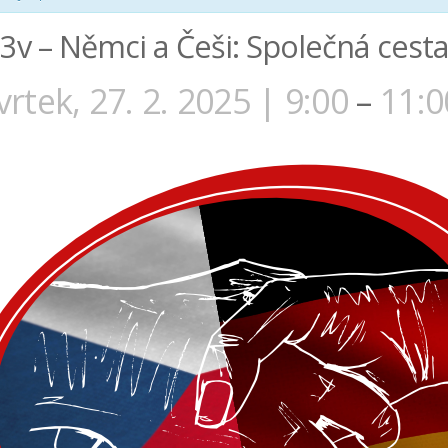
3v – Němci a Češi: Společná cest
vrtek, 27. 2. 2025 | 9:00
–
11:0