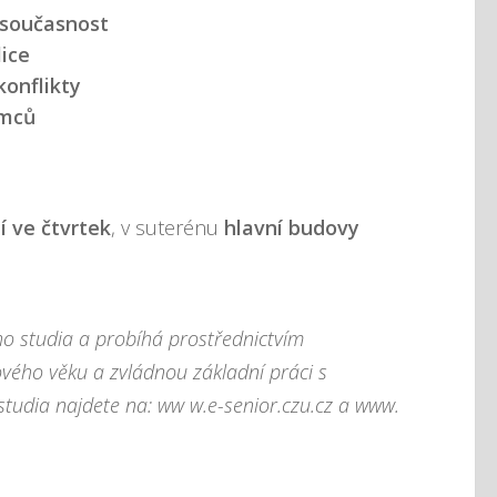
 současnost
ice
konflikty
ěmců
í ve čtvrtek
, v suterénu
hlavní budovy
ho studia a probíhá prostřednictvím
vého věku a zvládnou základní práci s
studia najdete na:
ww w.e-senior.czu.cz
a
www.