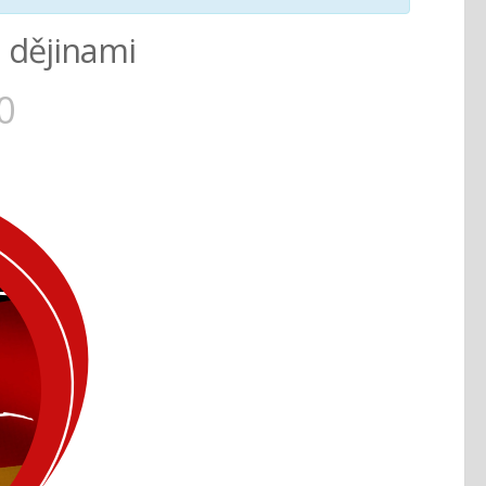
a dějinami
0