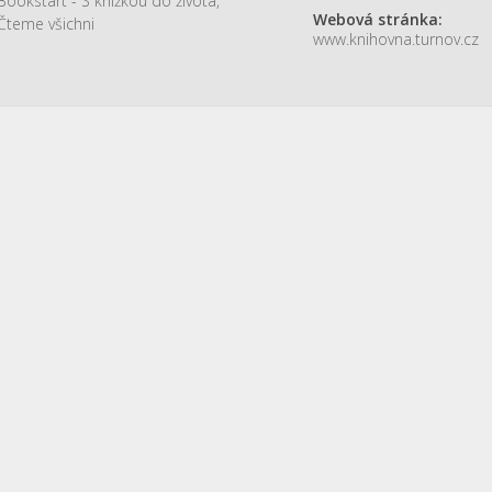
Bookstart - S knížkou do života
,
Webová stránka:
Čteme všichni
www.knihovna.turnov.cz