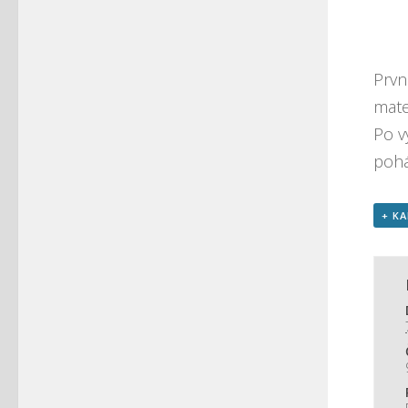
Prvn
mate
Po v
pohá
+ K