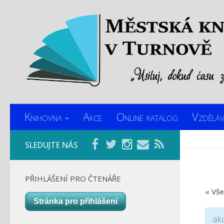
Knihovna
Akce
Online katalog
Vzděláv
SLEDUJTE NÁS
PŘIHLÁŠENÍ PRO ČTENÁŘE
« Vš
Stránka pro přihlášení
ak