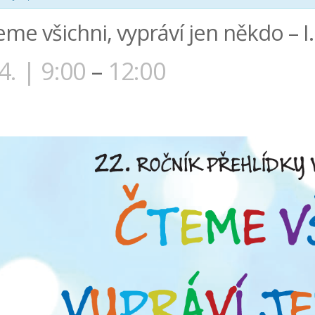
eme všichni, vypráví jen někdo – I
 4. | 9:00
–
12:00