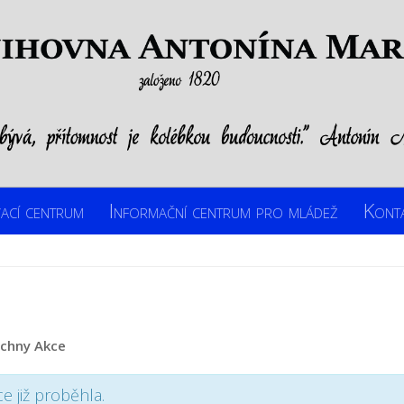
ací centrum
Informační centrum pro mládež
Kont
echny Akce
ce již proběhla.