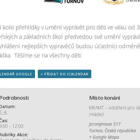
í kolo přehlídky v umění vyprávět pro děti ve věku od 3
řských a základních škol předvedou své umění vypráv
yhlášení nejlepších vypravěčů budou účastníci odměněn
dka. Těšíme se na všechny děti.
ALENDÁŘ GOOGLE
+ PŘIDAT DO ICALENDAR
Podrobnosti
Místo konání
Datum:
MKAMT – oddělení pro dě
7. 4.
mládež
Čas:
Jeronýmova 517
9:00 – 12:00
Turnov
,
Česká republika
Rubriky Akce:
+ Google Mapa