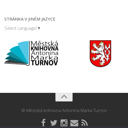
STRÁNKA V JINÉM JAZYCE
Select Language
▼
© Městská knihovna Antonína Marka Turnov