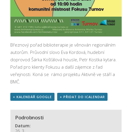
Fotogalerie
Dokumenty
Historie
Knihobudky
Pohádkovníky
Březnový pořad biblioterapie je věnován regionálním
Spolupráce
autorům. Průvodní slovo Eva Kordová, hudební
Podporují nás
doprovod Šárka Košťálová housle, Petr Kostka kytara.
Pořad pro klienty Fokusu a další zájemce z řad
Doporučujeme
veřejnosti. Koná se rámci projektu Aktivně ve stáří a
Akce
BMČ.
Online katalog
+ KALENDÁŘ GOOGLE
+ PŘIDAT DO ICALENDAR
Vzdělávací centrum
Informační centrum pro mládež
Podrobnosti
Kontakt
Datum:
26. 3.