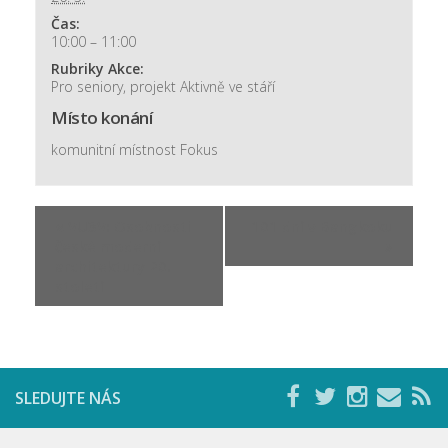
Nová budova
Čas:
10:00 – 11:00
Rubriky Akce:
Pro seniory
,
projekt Aktivně ve stáří
Místo konání
komunitní místnost Fokus
«
VU3V: Osobnosti
101 dní v Bangkoku
české moderní
»
architektury 20.
století
SLEDUJTE NÁS