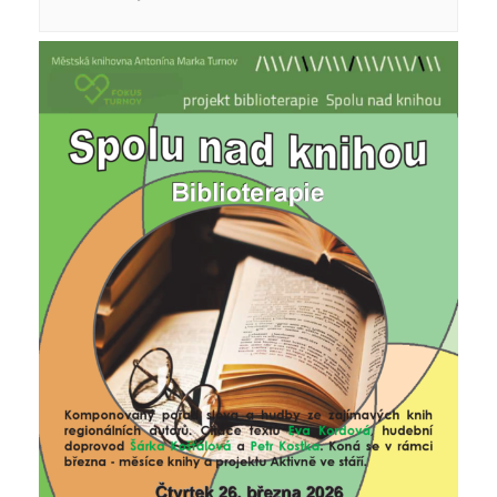
Pobočka Malý Rohozec
Pobočka Turnov II
Pobočka Mašov
Půjčovní doba
Služby
Základní služby
Půjčování e-knih a čteček e-knih
Portál KNIHA Z KNIHOVNY
Kultura a vzdělávání
Služby handicapovaným
Pronájem prostor
Knihovní řád a ceník
Lidé