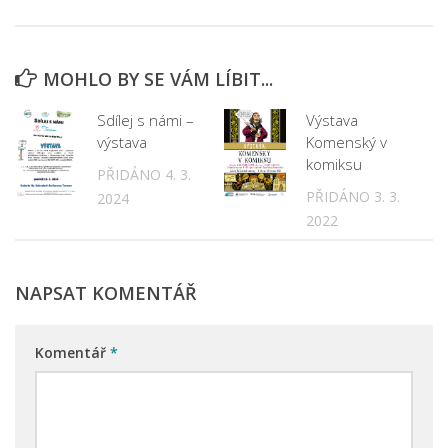
Nová budova
MOHLO BY SE VÁM LÍBIT...
Sdílej s námi –
Výstava
výstava
Komenský v
komiksu
PŘIDÁNO 4. 3.
PŘIDÁNO 3. 3.
2024
2022
NAPSAT KOMENTÁŘ
Komentář
*