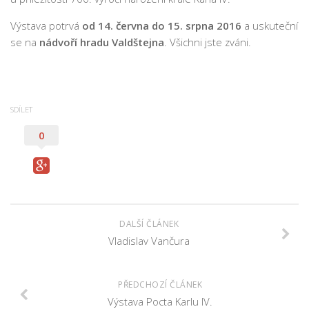
Fotogalerie
Dokumenty
Výstava potrvá
od 14. června
do 15. srpna 2016
a uskuteční
se na
nádvoří hradu Valdštejna
. Všichni jste zváni.
Historie
Knihobudky
Pohádkovníky
SDÍLET
Spolupráce
0
Podporují nás
Doporučujeme
Akce
Online katalog
DALŠÍ ČLÁNEK
Vzdělávací centrum
Vladislav Vančura
Informační centrum pro mládež
PŘEDCHOZÍ ČLÁNEK
Kontakt
Výstava Pocta Karlu IV.