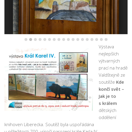
Pobočka Malý Rohozec
Pobočka Turnov II
Pobočka Mašov
Půjčovní doba
Služby
Výstava
nejlepších
Základní služby
výtvarných
Půjčování e-knih a čteček e-knih
prací na hradě
Portál KNIHA Z KNIHOVNY
Valdštejně ze
soutěže
Kde
Kultura a vzdělávání
končí svět –
Služby handicapovaným
Jak je to
s králem
Pronájem prostor
dětských
Knihovní řád a ceník
oddělení
Lidé
knihoven Liberecka. Soutěž byla uspořádána
u příležitosti 700. výročí narození krále Karla IV.